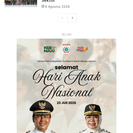
Sektor
6 Agustus 2026
Halaman
Halaman
Sebelumnya
Selanjutnya
IKLAN