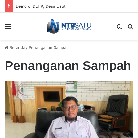
Demo di DLHK, Desa Usut Usut Dugaan Perambahan dan Tambang Ilegal di Hutan NTB
Menu
Switch
Ca
Beranda
/
Penanganan Sampah
Penanganan Sampah