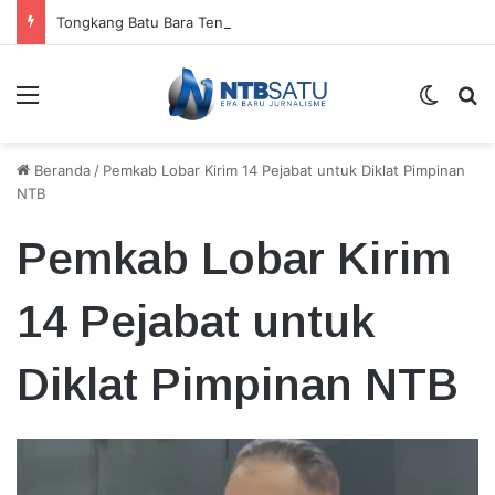
Tongkang Batu Bara Tenggelam di Perairan Benete, DPRD Desak Penegakan Hukum Lingkungan
Menu
Switch
Ca
Beranda
/
Pemkab Lobar Kirim 14 Pejabat untuk Diklat Pimpinan
NTB
Pemkab Lobar Kirim
14 Pejabat untuk
Diklat Pimpinan NTB