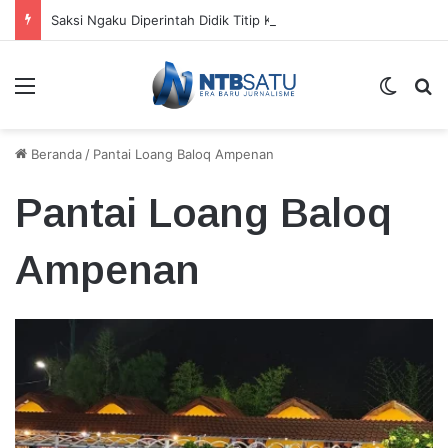
Saksi Ngaku Diperintah Didik Titip Koper Berat dan HP Mati ke Pegawai Bank
Menu
Switch
Ca
Beranda
/
Pantai Loang Baloq Ampenan
Pantai Loang Baloq
Ampenan