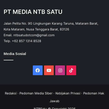
PT MEDIA NTB SATU
Jalan Pelita No. 9G Lingkungan Karang Taruna, Mataram Barat,
Kota Mataram, Nusa Tenggara Barat, 83126
Email.
ntbsatudotcom@gmail.com
Telp.
+62 857 1314 8528
Media Sosial
Facebook
YouTube
Instagram
TikTok
Redaksi
·
Pedoman Media Siber
·
Kebijakan Privasi
·
Pedoman Hak
Jawab
NTBSatu © Copyright 2026