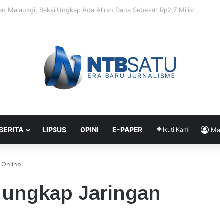
enahanan Didik dan Malaungi, Kejari Bima: Alasan Keamanan
 BERITA
LIPSUS
OPINI
E-PAPER
Ikuti Kami
Ma
 Online
 ungkap Jaringan