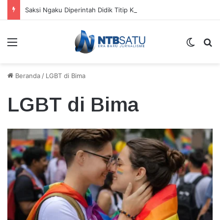
Saksi Ngaku Diperintah Didik Titip Koper Berat dan HP Mati ke Pegawai Bank
Menu
Switch
Ca
Beranda
/
LGBT di Bima
LGBT di Bima