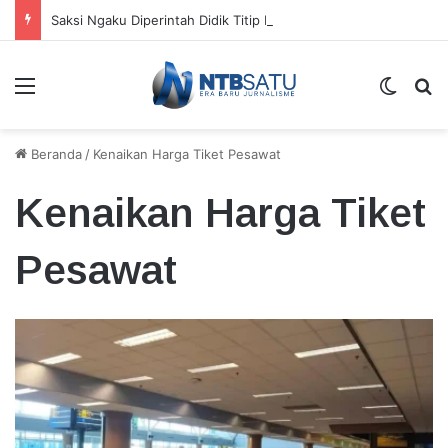
Saksi Ngaku Diperintah Didik Titip Koper Berat dan HP Mati ke Pegawai Bank
Menu
Switch
Ca
Beranda
/
Kenaikan Harga Tiket Pesawat
Kenaikan Harga Tiket
Pesawat