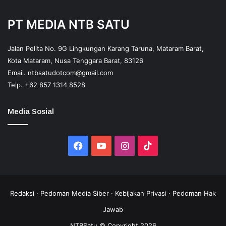
PT MEDIA NTB SATU
Jalan Pelita No. 9G Lingkungan Karang Taruna, Mataram Barat,
Kota Mataram, Nusa Tenggara Barat, 83126
Email.
ntbsatudotcom@gmail.com
Telp.
+62 857 1314 8528
Media Sosial
Facebook
YouTube
Instagram
TikTok
Redaksi
·
Pedoman Media Siber
·
Kebijakan Privasi
·
Pedoman Hak
Jawab
NTBSatu © Copyright 2026