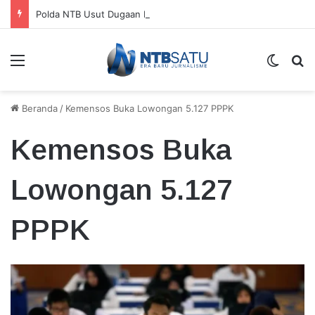
Polda NTB Usut Dugaan Korupsi Dana Bangunan Perguruan Tinggi di Lombok Tengah
Menu
Switch
Ca
Beranda
/
Kemensos Buka Lowongan 5.127 PPPK
Kemensos Buka
Lowongan 5.127
PPPK