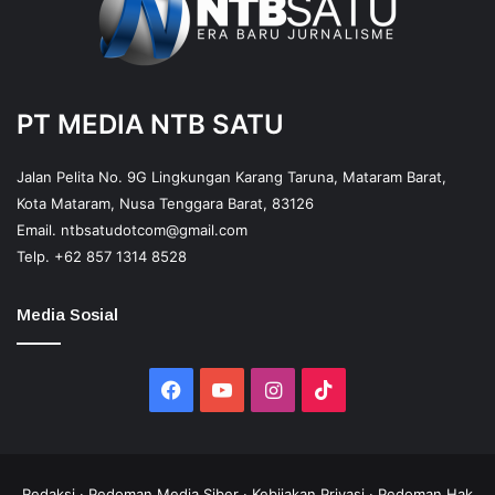
PT MEDIA NTB SATU
Jalan Pelita No. 9G Lingkungan Karang Taruna, Mataram Barat,
Kota Mataram, Nusa Tenggara Barat, 83126
Email.
ntbsatudotcom@gmail.com
Telp.
+62 857 1314 8528
Media Sosial
Facebook
YouTube
Instagram
TikTok
Redaksi
·
Pedoman Media Siber
·
Kebijakan Privasi
·
Pedoman Hak