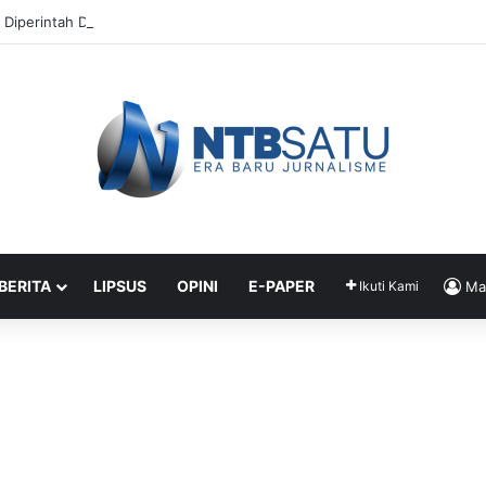
 Diperintah Didik Titip Koper Berat dan HP Mati ke Pegawai Bank
 BERITA
LIPSUS
OPINI
E-PAPER
Ikuti Kami
Ma