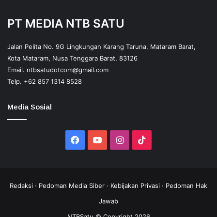
PT MEDIA NTB SATU
Jalan Pelita No. 9G Lingkungan Karang Taruna, Mataram Barat,
Kota Mataram, Nusa Tenggara Barat, 83126
Email.
ntbsatudotcom@gmail.com
Telp.
+62 857 1314 8528
Media Sosial
Facebook
YouTube
Instagram
TikTok
Redaksi
·
Pedoman Media Siber
·
Kebijakan Privasi
·
Pedoman Hak
Jawab
NTBSatu © Copyright 2026