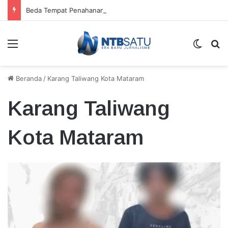
Beda Tempat Penahanan Didik dan Malaungi, Kejari Bima: Alasan Keamanan
Menu
Switch
Ca
Beranda
/
Karang Taliwang Kota Mataram
Karang Taliwang
Kota Mataram