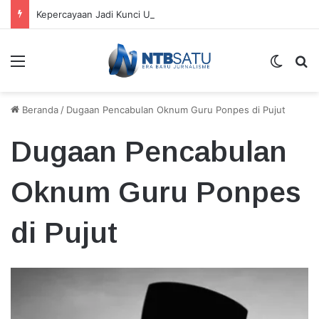
Kepercayaan Jadi Kunci Utama Kepemimpinan Digital, Bukan Sekadar Teknologi
Menu
Switch
Ca
Beranda
/
Dugaan Pencabulan Oknum Guru Ponpes di Pujut
Dugaan Pencabulan
Oknum Guru Ponpes
di Pujut