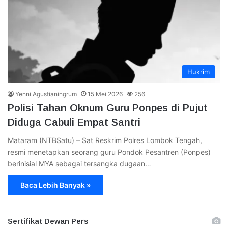
Hukrim
Yenni Agustianingrum
15 Mei 2026
256
Polisi Tahan Oknum Guru Ponpes di Pujut
Diduga Cabuli Empat Santri
Mataram (NTBSatu) – Sat Reskrim Polres Lombok Tengah,
resmi menetapkan seorang guru Pondok Pesantren (Ponpes)
berinisial MYA sebagai tersangka dugaan…
Baca Lebih Banyak »
Sertifikat Dewan Pers