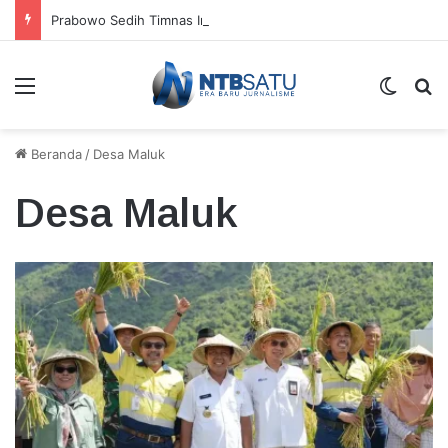
Prabowo Sedih Timnas Indonesia Gagal ke Piala Dunia 2026: Cape Verde Saja Bisa
Menu
Switch
Ca
Beranda
/
Desa Maluk
Desa Maluk