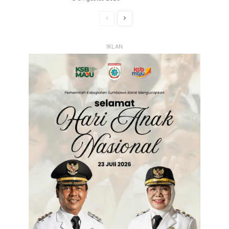
Halaman
Halaman
Sebelumnya
Selanjutnya
IKLAN