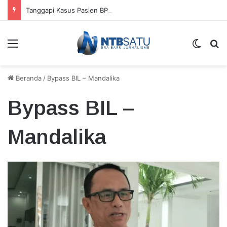
Tanggapi Kasus Pasien BPJS dan Perundungan Nakes, TGB Tekankan Pembenahan Total
Menu
Switch
Ca
Beranda
/
Bypass BIL – Mandalika
Bypass BIL –
Mandalika