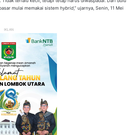
Tidak terlalu kecil, tetapi tetap harus diwaspadai. Dari dulu
 pasar mulai memakai sistem
hybrid
,” ujarnya, Senin, 11 Mei
IKLAN