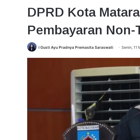
DPRD Kota Matar
Pembayaran Non-
I Gusti Ayu Pradnya Premasita Saraswati
Senin, 11 