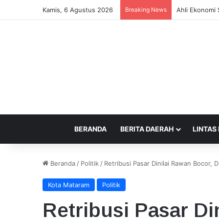
Kamis, 6 Agustus 2026
Breaking News
Pemkot Bima 
BERANDA
BERITA DAERAH
LINTAS
Beranda
/
Politik
/
Retribusi Pasar Dinilai Rawan Bocor
Kota Mataram
Politik
Retribusi Pasar Di