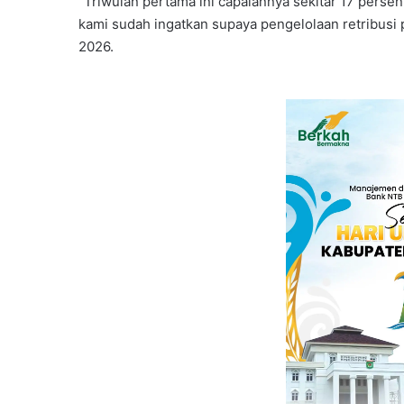
“Triwulan pertama ini capaiannya sekitar 17 persen. 
kami sudah ingatkan supaya pengelolaan retribusi
2026.