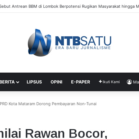
Perketat Pengawasan Proyek Gedung Rawat Inap RSUD
 BERITA
LIPSUS
OPINI
E-PAPER
Ikuti Kami
Ma
, DPRD Kota Mataram Dorong Pembayaran Non-Tunai
nilai Rawan Bocor,