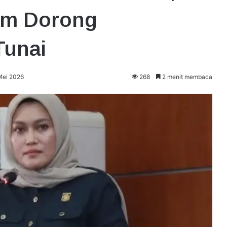
am Dorong
Tunai
Mei 2026
268
2 menit membaca