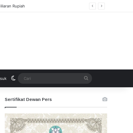
Switch skin
Cari
suk
Sertifikat Dewan Pers