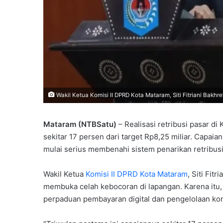
Wakil Ketua Komisi II DPRD Kota Mataram, Siti Fitriani Bakhrei
Mataram (NTBSatu)
– Realisasi retribusi pasar d
sekitar 17 persen dari target Rp8,25 miliar. Cap
mulai serius membenahi sistem penarikan retribus
Wakil Ketua
Komisi II DPRD Kota Mataram
, Siti Fit
membuka celah kebocoran di lapangan. Karena it
perpaduan pembayaran digital dan pengelolaan konv