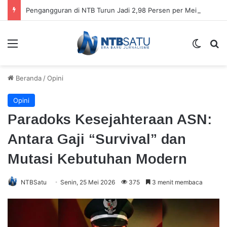
Pengangguran di NTB Turun Jadi 2,98 Persen per Mei 2026
Menu
Switch
Ca
Beranda
/
Opini
Opini
Paradoks Kesejahteraan ASN:
Antara Gaji “Survival” dan
Mutasi Kebutuhan Modern
NTBSatu
Senin, 25 Mei 2026
375
3 menit membaca