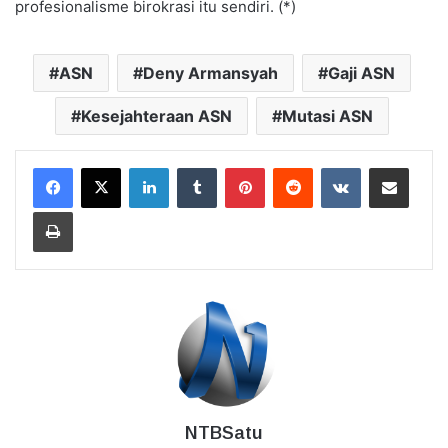
profesionalisme birokrasi itu sendiri. (*)
ASN
Deny Armansyah
Gaji ASN
Kesejahteraan ASN
Mutasi ASN
LinkedIn
Tumblr
Pinterest
Reddit
VKontakte
Bagikan Lewat Email
Cetak
NTBSatu