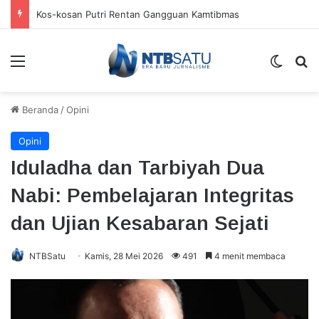
Kos-kosan Putri Rentan Gangguan Kamtibmas
Menu
Switch
Ca
Beranda
/
Opini
Opini
Iduladha dan Tarbiyah Dua
Nabi: Pembelajaran Integritas
dan Ujian Kesabaran Sejati
NTBSatu
Kamis, 28 Mei 2026
491
4 menit membaca