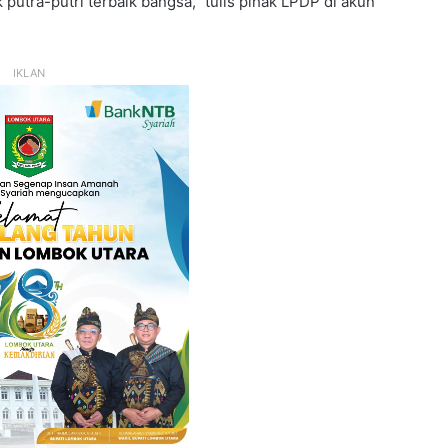
utra-putri terbaik bangsa,” tulis pihak LPDP di akun
IKLAN