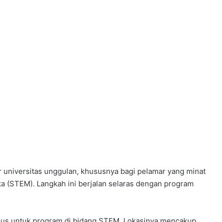
ar universitas unggulan, khususnya bagi pelamar yang minat
ika (STEM). Langkah ini berjalan selaras dengan program
sus untuk program di bidang STEM. Lokasinya mencakup