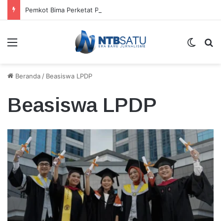
Pemkot Bima Perketat Pengawasan Proyek Gedung Rawat Inap RSUD
Menu
Switch
Ca
Beranda
/
Beasiswa LPDP
Beasiswa LPDP