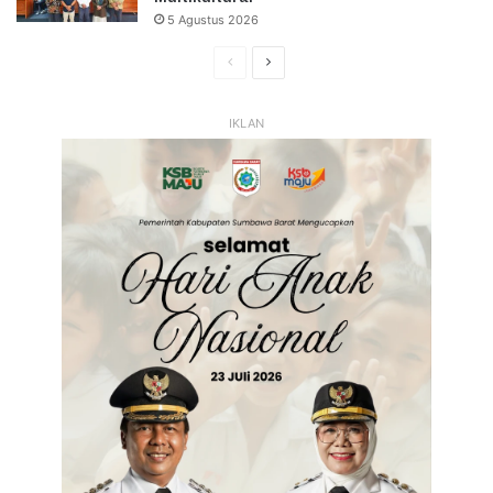
5 Agustus 2026
Halaman
Halaman
Sebelumnya
Selanjutnya
IKLAN