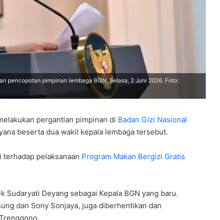
san pencopotan pimpinan lembaga BGN, Selasa, 2 Juni 2026. Foto:
melakukan pergantian pimpinan di
Badan Gizi Nasional
na beserta dua wakil kepala lembaga tersebut.
si terhadap pelaksanaan
Program Makan Bergizi Gratis
k Sudaryati Deyang sebagai Kepala BGN yang baru.
ung dan Sony Sonjaya, juga diberhentikan dan
 Trenggono.