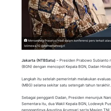
Mensesneg Prasetyo Hadi dalam konferensi pers terkait ala
Istimewa/IG @kemensetneg.ri
Jakarta (NTBSatu)
– Presiden Prabowo Subianto 
(BGN) dengan mencopot Kepala BGN, Dadan Hindaya
Langkah itu setelah pemerintah melakukan evalua
(MBG) selama sekitar satu setengah tahun terakhir.
Sebagai pengganti Dadan, Presiden menunjuk Nani
Sementara itu, dua Wakil Kepala BGN, Lodewyk Pus
penggantinya Agustina Arumsari serta Mayjen TNI