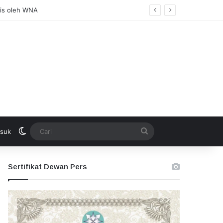
Pembuka
Switch skin
Cari
suk
Sertifikat Dewan Pers