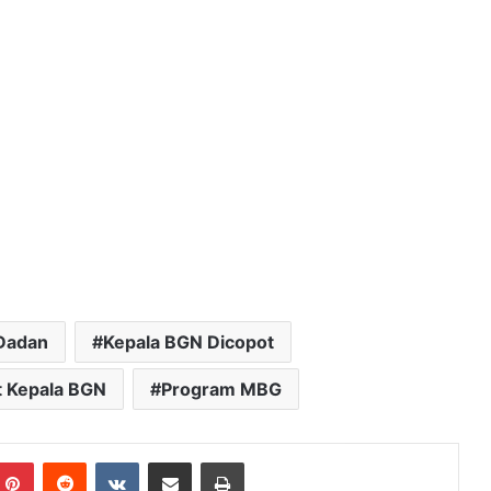
Dadan
Kepala BGN Dicopot
 Kepala BGN
Program MBG
mblr
Pinterest
Reddit
VKontakte
Bagikan Lewat Email
Cetak