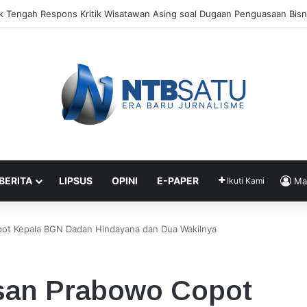
a Mulai Gelar Festival Budaya di Setiap Kecamatan, Moyo Hilir Jadi 
 BERITA
LIPSUS
OPINI
E-PAPER
Ikuti Kami
Ma
pot Kepala BGN Dadan Hindayana dan Dua Wakilnya
asan Prabowo Copot