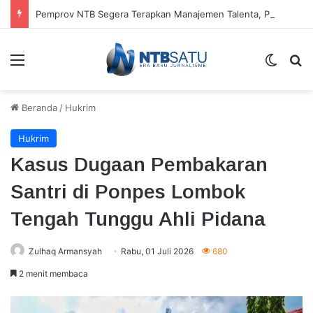
Pemprov NTB Segera Terapkan Manajemen Talenta, Pengisian Jabatan Tak Lagi Andalkan Seleksi Terbuka
Menu
Switch
Ca
Beranda
/
Hukrim
Hukrim
Kasus Dugaan Pembakaran
Santri di Ponpes Lombok
Tengah Tunggu Ahli Pidana
Zulhaq Armansyah
Rabu, 01 Juli 2026
680
2 menit membaca