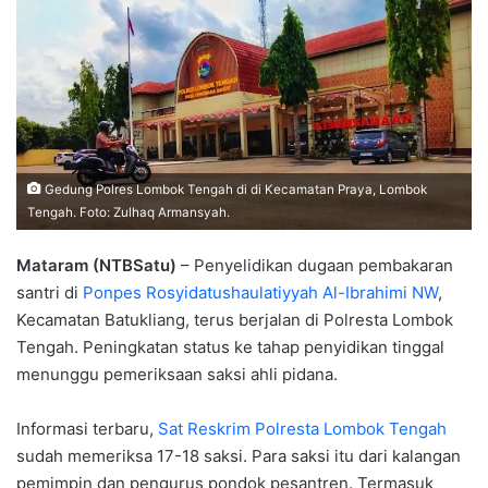
Gedung Polres Lombok Tengah di di Kecamatan Praya, Lombok
Tengah. Foto: Zulhaq Armansyah.
Mataram (NTBSatu)
– Penyelidikan dugaan pembakaran
santri di
Ponpes Rosyidatushaulatiyyah Al-Ibrahimi NW
,
Kecamatan Batukliang, terus berjalan di Polresta Lombok
Tengah. Peningkatan status ke tahap penyidikan tinggal
menunggu pemeriksaan saksi ahli pidana.
Informasi terbaru,
Sat Reskrim Polresta Lombok Tengah
sudah memeriksa 17-18 saksi. Para saksi itu dari kalangan
pemimpin dan pengurus pondok pesantren. Termasuk