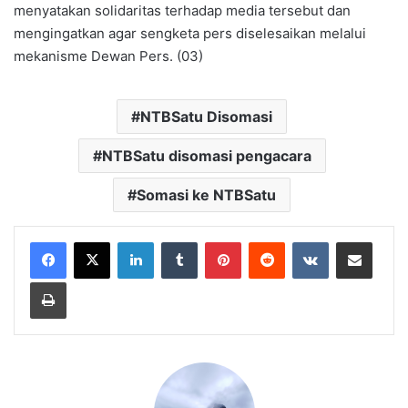
menyatakan solidaritas terhadap media tersebut dan
mengingatkan agar sengketa pers diselesaikan melalui
mekanisme Dewan Pers. (03)
NTBSatu Disomasi
NTBSatu disomasi pengacara
Somasi ke NTBSatu
LinkedIn
Tumblr
Pinterest
Reddit
VKontakte
Bagikan Lewat Email
Cetak