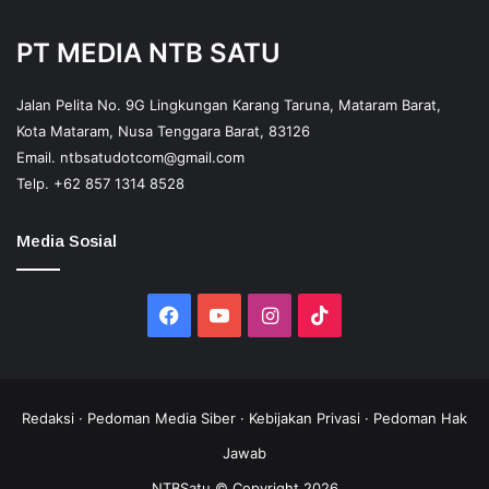
PT MEDIA NTB SATU
Jalan Pelita No. 9G Lingkungan Karang Taruna, Mataram Barat,
Kota Mataram, Nusa Tenggara Barat, 83126
Email.
ntbsatudotcom@gmail.com
Telp.
+62 857 1314 8528
Media Sosial
Facebook
YouTube
Instagram
TikTok
Redaksi
·
Pedoman Media Siber
·
Kebijakan Privasi
·
Pedoman Hak
Jawab
NTBSatu © Copyright 2026