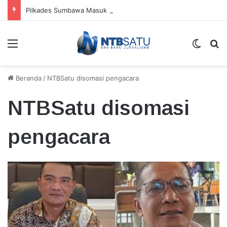
Pilkades Sumbawa Masuk Tahap Verifikasi, DPMD Siapkan Seleksi Tambahan hingga Peluang E-Voting
Menu
Switch
Ca
Beranda
/
NTBSatu disomasi pengacara
NTBSatu disomasi
pengacara