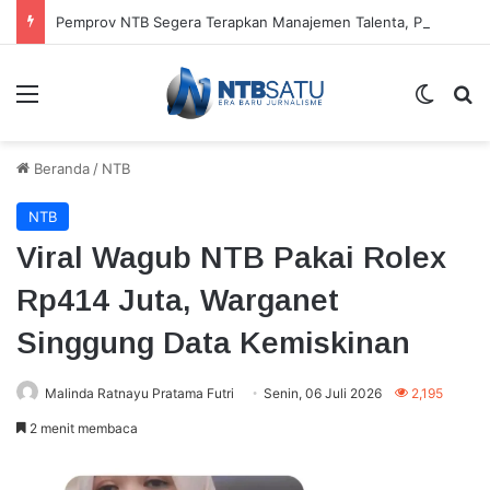
Pemprov NTB Segera Terapkan Manajemen Talenta, Pengisian Jabatan Tak Lagi Andalkan Seleksi Terbuka
Menu
Switch
Ca
Beranda
/
NTB
NTB
Viral Wagub NTB Pakai Rolex
Rp414 Juta, Warganet
Singgung Data Kemiskinan
Malinda Ratnayu Pratama Futri
Senin, 06 Juli 2026
2,195
2 menit membaca