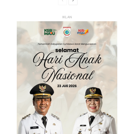
Halaman
Halaman
Sebelumnya
Selanjutnya
IKLAN