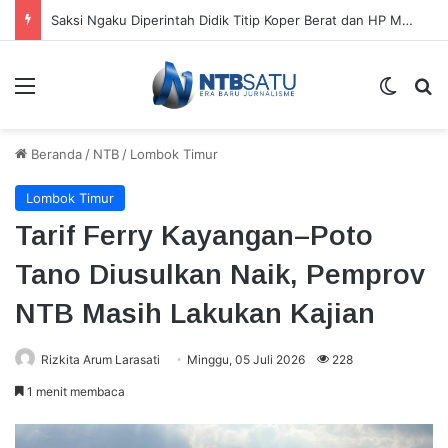
Saksi Ngaku Diperintah Didik Titip Koper Berat dan HP Mati ke Pegawai Bank
Menu
Switch
Ca
Beranda
/
NTB
/
Lombok Timur
Lombok Timur
Tarif Ferry Kayangan–Poto
Tano Diusulkan Naik, Pemprov
NTB Masih Lakukan Kajian
Rizkita Arum Larasati
Minggu, 05 Juli 2026
228
1 menit membaca