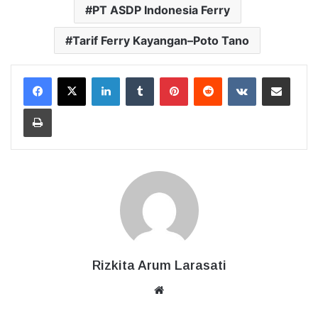
PT ASDP Indonesia Ferry
Tarif Ferry Kayangan–Poto Tano
LinkedIn
Tumblr
Pinterest
Reddit
VKontakte
Bagikan Lewat Email
Cetak
Rizkita Arum Larasati
Website