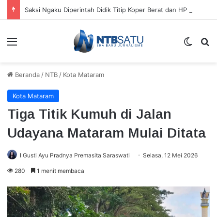
Saksi Ngaku Diperintah Didik Titip Koper Berat dan HP Mati ke Pegawai Bank
Menu
Switch
Ca
Beranda
/
NTB
/
Kota Mataram
Kota Mataram
Tiga Titik Kumuh di Jalan
Udayana Mataram Mulai Ditata
I Gusti Ayu Pradnya Premasita Saraswati
Selasa, 12 Mei 2026
280
1 menit membaca