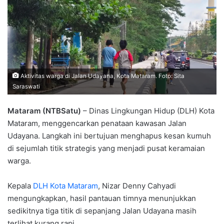
Aktivitas warga di Jalan Udayana, Kota Mataram. Foto: Sita
Saraswati
Mataram (NTBSatu)
– Dinas Lingkungan Hidup (DLH) Kota
Mataram, menggencarkan penataan kawasan Jalan
Udayana. Langkah ini bertujuan menghapus kesan kumuh
di sejumlah titik strategis yang menjadi pusat keramaian
warga.
Kepala
DLH Kota Mataram
, Nizar Denny Cahyadi
mengungkapkan, hasil pantauan timnya menunjukkan
sedikitnya tiga titik di sepanjang Jalan Udayana masih
terlihat kurang rapi.