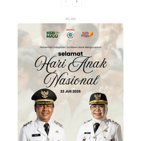
Halaman
Halaman
Sebelumnya
Selanjutnya
IKLAN