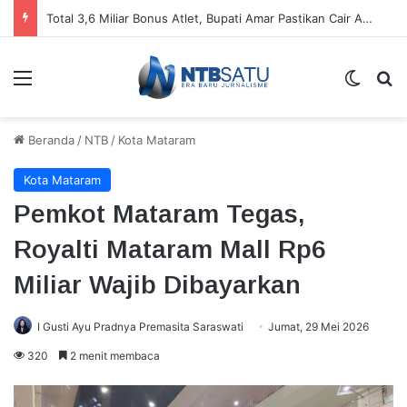
Total 3,6 Miliar Bonus Atlet, Bupati Amar Pastikan Cair Agustus ini
Menu
Switch
Ca
Beranda
/
NTB
/
Kota Mataram
Kota Mataram
Pemkot Mataram Tegas,
Royalti Mataram Mall Rp6
Miliar Wajib Dibayarkan
I Gusti Ayu Pradnya Premasita Saraswati
Jumat, 29 Mei 2026
320
2 menit membaca