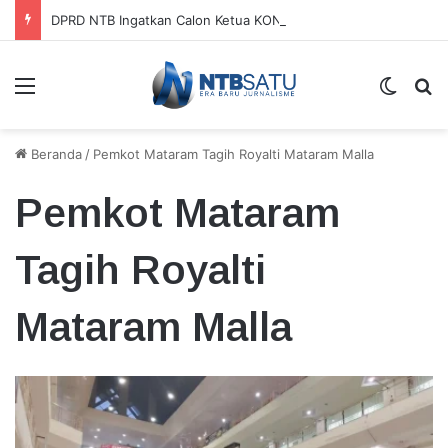
DPRD NTB Ingatkan Calon Ketua KONI Tak Bergantung pada APBD
Menu
Switch
Ca
Beranda
/
Pemkot Mataram Tagih Royalti Mataram Malla
Pemkot Mataram
Tagih Royalti
Mataram Malla