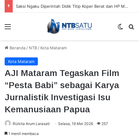
Saksi Ngaku Diperintah Didik Titip Koper Berat dan HP Mati ke Pegawai Bank
Menu
Switch
Ca
Beranda
/
NTB
/
Kota Mataram
Kota Mataram
AJI Mataram Tegaskan Film
“Pesta Babi” sebagai Karya
Jurnalistik Investigasi Isu
Kemanusiaan Papua
Rizkita Arum Larasati
Selasa, 19 Mei 2026
257
1 menit membaca