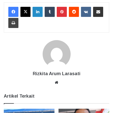
LinkedIn
Tumblr
Pinterest
Reddit
VKontakte
Bagikan Lewat Email
Cetak
Rizkita Arum Larasati
Website
Artikel Terkait