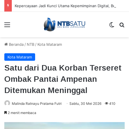
Kepercayaan Jadi Kunci Utama Kepemimpinan Digital, Bukan Sekadar Teknologi
Menu
Switch
Ca
Beranda
/
NTB
/
Kota Mataram
Kota Mataram
Satu dari Dua Korban Terseret
Ombak Pantai Ampenan
Ditemukan Meninggal
Malinda Ratnayu Pratama Futri
Sabtu, 30 Mei 2026
410
2 menit membaca