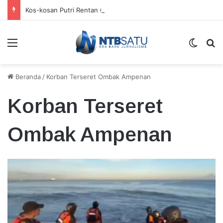
Kos-kosan Putri Rentan Gangguan Kamtibmas
Menu
Switch
Ca
Beranda
/
Korban Terseret Ombak Ampenan
Korban Terseret
Ombak Ampenan