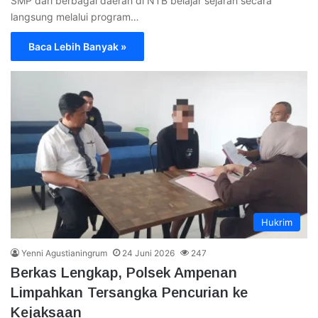
SMP dari berbagai daerah di NTB belajar sejarah secara
langsung melalui program…
Baca Lebih Banyak »
Hukrim
Yenni Agustianingrum
24 Juni 2026
247
Berkas Lengkap, Polsek Ampenan
Limpahkan Tersangka Pencurian ke
Kejaksaan