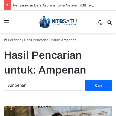
Penyaringan Data Asuransi Jiwa Nelayan KSB Temukan Kepesertaan Ganda
Menu
Switch
Ca
Beranda
/
Hasil Pencarian untuk: Ampenan
Hasil Pencarian
untuk:
Ampenan
Cari
untuk: