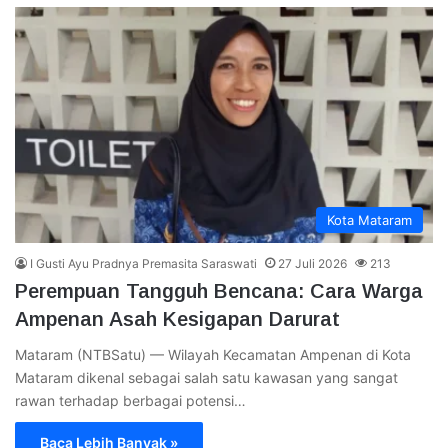
Kota Mataram
I Gusti Ayu Pradnya Premasita Saraswati
27 Juli 2026
213
Perempuan Tangguh Bencana: Cara Warga
Ampenan Asah Kesigapan Darurat
Mataram (NTBSatu) — Wilayah Kecamatan Ampenan di Kota
Mataram dikenal sebagai salah satu kawasan yang sangat
rawan terhadap berbagai potensi…
Baca Lebih Banyak »