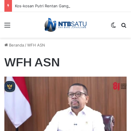
Kos-kosan Putri Rentan Gangguan Kamtibmas
Menu
Switch
Ca
Beranda
/
WFH ASN
WFH ASN