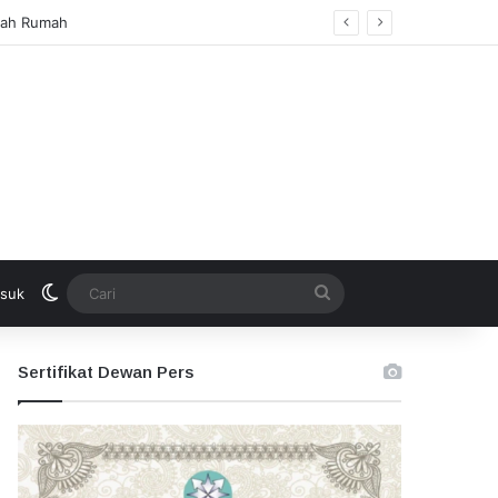
Switch skin
Cari
suk
Sertifikat Dewan Pers