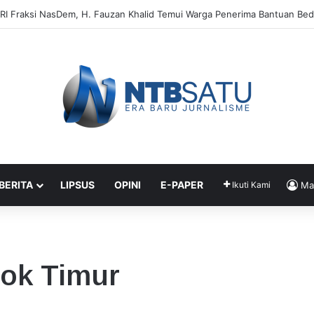
 Timnas Indonesia Gagal ke Piala Dunia 2026: Cape Verde Saja Bisa
 BERITA
LIPSUS
OPINI
E-PAPER
Ikuti Kami
Ma
bok Timur