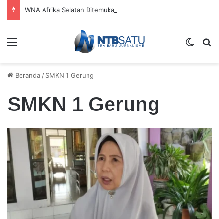
WNA Afrika Selatan Ditemukan Meninggal di Rumah Sewaan Kuta Mandalika
Menu
Switch
Ca
Beranda
/
SMKN 1 Gerung
SMKN 1 Gerung