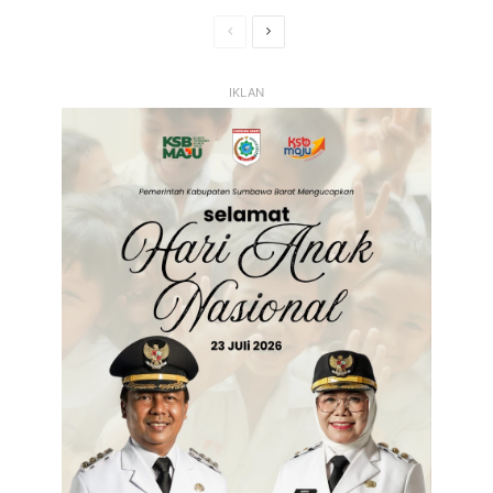
Halaman
Halaman
Sebelumnya
Selanjutnya
IKLAN