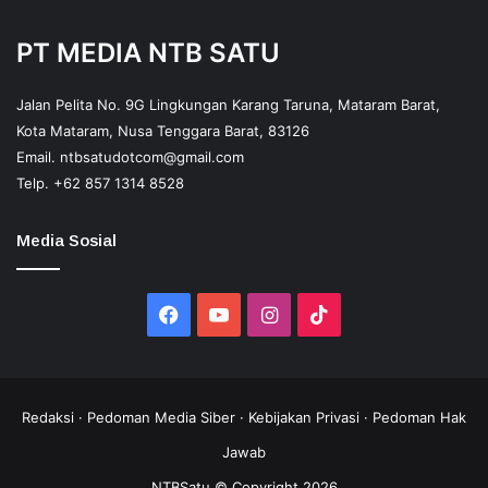
PT MEDIA NTB SATU
Jalan Pelita No. 9G Lingkungan Karang Taruna, Mataram Barat,
Kota Mataram, Nusa Tenggara Barat, 83126
Email.
ntbsatudotcom@gmail.com
Telp.
+62 857 1314 8528
Media Sosial
Facebook
YouTube
Instagram
TikTok
Redaksi
·
Pedoman Media Siber
·
Kebijakan Privasi
·
Pedoman Hak
Jawab
NTBSatu © Copyright 2026