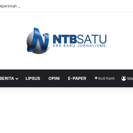
iperintah Didik Titip Koper Berat dan HP Mati ke Pegawai Bank
 BERITA
LIPSUS
OPINI
E-PAPER
Ikuti Kami
Ma