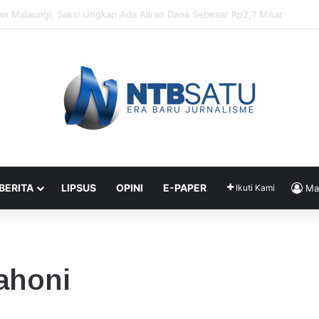
enahanan Didik dan Malaungi, Kejari Bima: Alasan Keamanan
 BERITA
LIPSUS
OPINI
E-PAPER
Ikuti Kami
Ma
ahoni