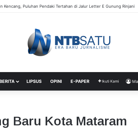
ndubaya Sebar 171 Titik “Tempah Dedoro” Pangkas Sampah Organik
 BERITA
LIPSUS
OPINI
E-PAPER
Ikuti Kami
Ma
g Baru Kota Mataram