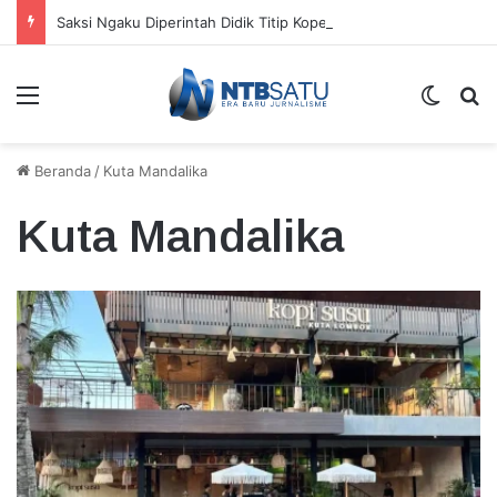
Saksi Ngaku Diperintah Didik Titip Koper Berat dan HP Mati ke Pegawai Bank
Menu
Switch
Ca
Beranda
/
Kuta Mandalika
Kuta Mandalika