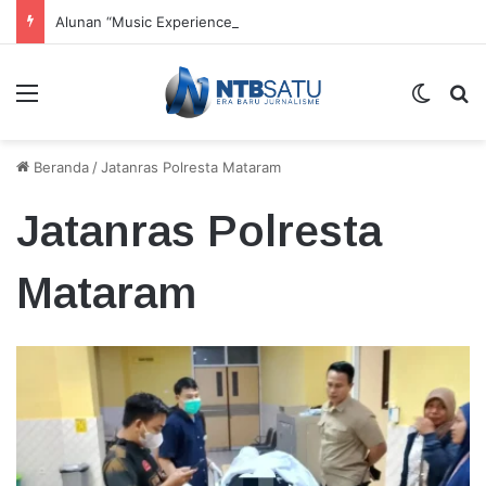
Alunan “Music Experience” Dorong UMKM dan Tenun Lokal
Menu
Switch
Ca
Beranda
/
Jatanras Polresta Mataram
Jatanras Polresta
Mataram