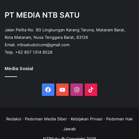
PT MEDIA NTB SATU
Jalan Pelita No. 9G Lingkungan Karang Taruna, Mataram Barat,
Kota Mataram, Nusa Tenggara Barat, 83126
Email.
ntbsatudotcom@gmail.com
Telp.
+62 857 1314 8528
Media Sosial
Facebook
YouTube
Instagram
TikTok
Redaksi
·
Pedoman Media Siber
·
Kebijakan Privasi
·
Pedoman Hak
Jawab
NTBSatu © Copyright 2026