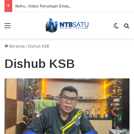
Keliru, Video Penyitaan Emas 51 Kg dan Rp920 Miliar di Rumah Eks Pejabat MA Dikaitkan Kasus Febrie
Menu
Switch
Ca
Beranda
/
Dishub KSB
Dishub KSB