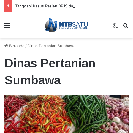
Tanggapi Kasus Pasien BPJS dan Perundungan Nakes, TGB Tekankan Pembenahan Total
Menu
Switch
Ca
Beranda
/
Dinas Pertanian Sumbawa
Dinas Pertanian
Sumbawa