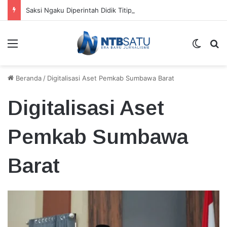
Saksi Ngaku Diperintah Didik Titip Koper Berat dan HP Mati ke Pegawai Bank
Menu
Switch
Ca
Beranda
/
Digitalisasi Aset Pemkab Sumbawa Barat
Digitalisasi Aset
Pemkab Sumbawa
Barat