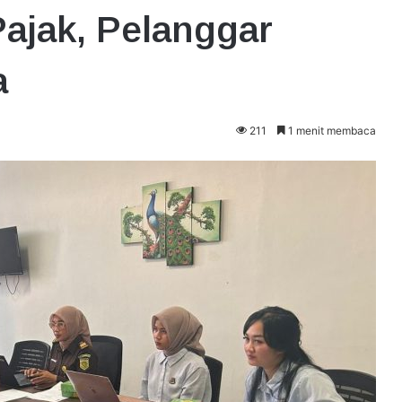
Pajak, Pelanggar
a
211
1 menit membaca