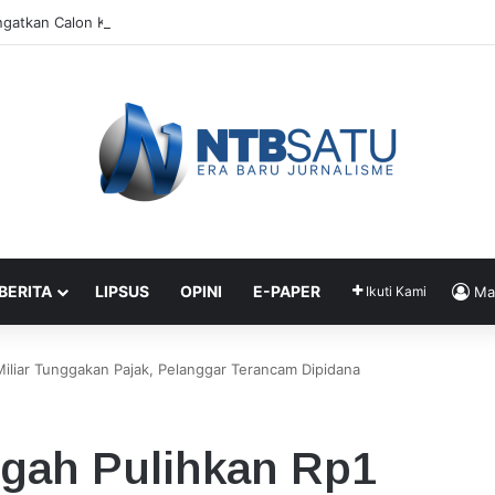
ngatkan Calon Ketua KONI Tak Bergantung pada APBD
 BERITA
LIPSUS
OPINI
E-PAPER
Ikuti Kami
Ma
Miliar Tunggakan Pajak, Pelanggar Terancam Dipidana
ngah Pulihkan Rp1