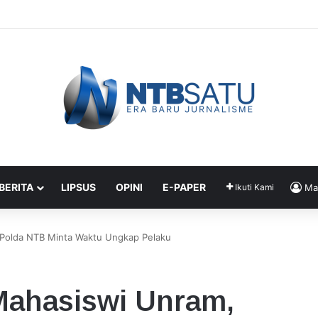
an Malaungi, Saksi Ungkap Ada Aliran Dana Sebesar Rp2,7 Miliar
 BERITA
LIPSUS
OPINI
E-PAPER
Ikuti Kami
Ma
 Polda NTB Minta Waktu Ungkap Pelaku
Mahasiswi Unram,