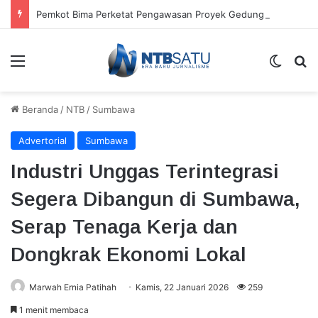
Pemkot Bima Perketat Pengawasan Proyek Gedung Rawat Inap RSUD
Menu
Switch
Ca
Beranda
/
NTB
/
Sumbawa
Advertorial
Sumbawa
Industri Unggas Terintegrasi
Segera Dibangun di Sumbawa,
Serap Tenaga Kerja dan
Dongkrak Ekonomi Lokal
Marwah Ernia Patihah
Kamis, 22 Januari 2026
259
1 menit membaca