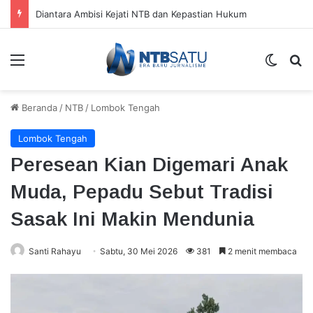
Diantara Ambisi Kejati NTB dan Kepastian Hukum
Menu
Switch
Ca
Beranda
/
NTB
/
Lombok Tengah
Lombok Tengah
Peresean Kian Digemari Anak
Muda, Pepadu Sebut Tradisi
Sasak Ini Makin Mendunia
Santi Rahayu
Sabtu, 30 Mei 2026
381
2 menit membaca