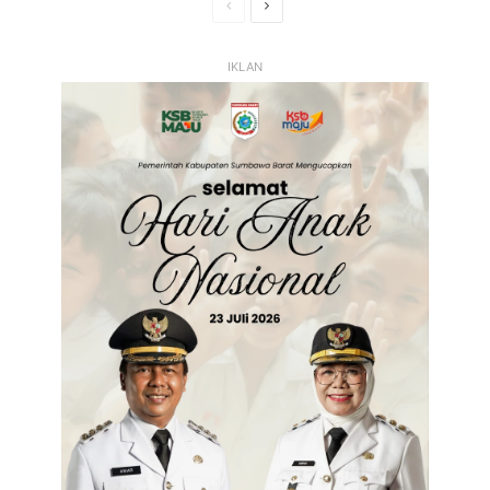
Halaman
Halaman
Sebelumnya
Selanjutnya
IKLAN