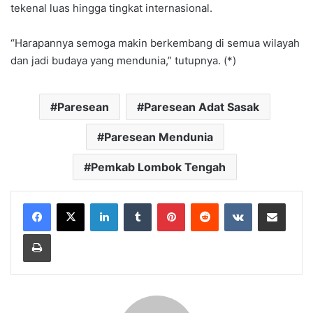
tekenal luas hingga tingkat internasional.
“Harapannya semoga makin berkembang di semua wilayah
dan jadi budaya yang mendunia,” tutupnya. (*)
Paresean
Paresean Adat Sasak
Paresean Mendunia
Pemkab Lombok Tengah
LinkedIn
Tumblr
Pinterest
Reddit
VKontakte
Bagikan Lewat Email
Cetak