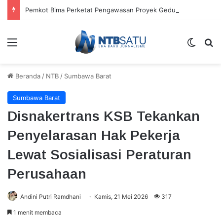
Pemkot Bima Perketat Pengawasan Proyek Gedung Rawat Inap RSUD
Menu
Switch
Ca
Beranda
/
NTB
/
Sumbawa Barat
Sumbawa Barat
Disnakertrans KSB Tekankan
Penyelarasan Hak Pekerja
Lewat Sosialisasi Peraturan
Perusahaan
Andini Putri Ramdhani
Kamis, 21 Mei 2026
317
1 menit membaca