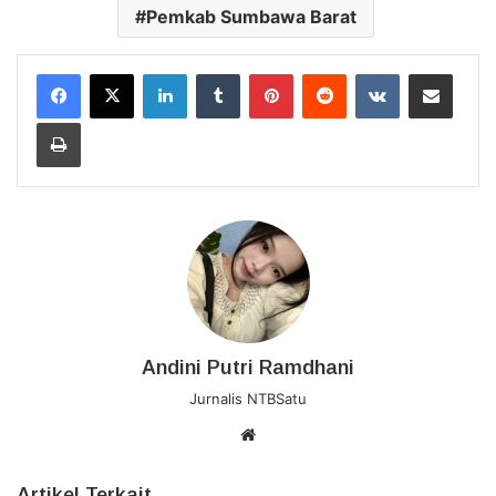
Pemkab Sumbawa Barat
LinkedIn
Tumblr
Pinterest
Reddit
VKontakte
Bagikan Lewat Email
Cetak
Andini Putri Ramdhani
Jurnalis NTBSatu
Website
Artikel Terkait