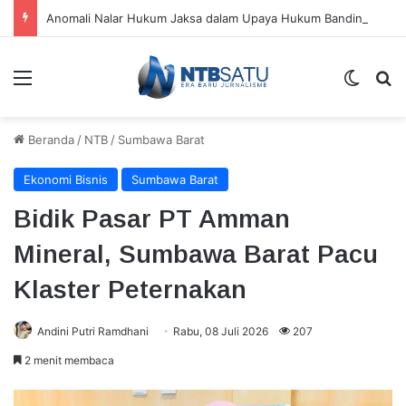
Anomali Nalar Hukum Jaksa dalam Upaya Hukum Banding atas Putusan Bebas: Studi Kasus Dana “Siluman” DPRD NTB
Menu
Switch
Ca
Beranda
/
NTB
/
Sumbawa Barat
Ekonomi Bisnis
Sumbawa Barat
Bidik Pasar PT Amman
Mineral, Sumbawa Barat Pacu
Klaster Peternakan
Andini Putri Ramdhani
Rabu, 08 Juli 2026
207
2 menit membaca