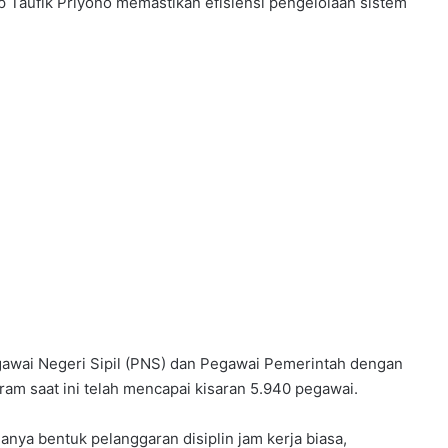
p Taufik Priyono memastikan efisiensi pengelolaan sistem
egawai Negeri Sipil (PNS) dan Pegawai Pemerintah dengan
ram saat ini telah mencapai kisaran 5.940 pegawai.
anya bentuk pelanggaran disiplin jam kerja biasa,