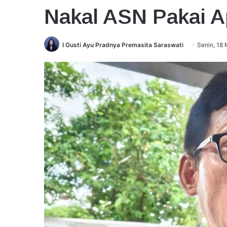
Nakal ASN Pakai A
I Gusti Ayu Pradnya Premasita Saraswati
Senin, 18