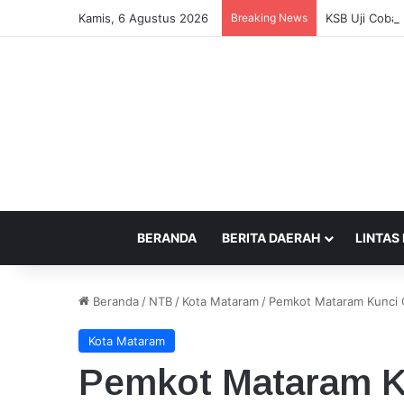
Kamis, 6 Agustus 2026
Breaking News
KSB Uji Coba 
BERANDA
BERITA DAERAH
LINTAS
Beranda
/
NTB
/
Kota Mataram
/
Pemkot Mataram Kunci C
Kota Mataram
Pemkot Mataram K