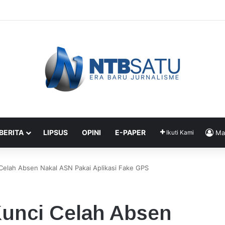
Alat E-Voting Terverifikasi BRIN untuk Pilkades Serentak
 BERITA
LIPSUS
OPINI
E-PAPER
Ikuti Kami
Ma
elah Absen Nakal ASN Pakai Aplikasi Fake GPS
unci Celah Absen