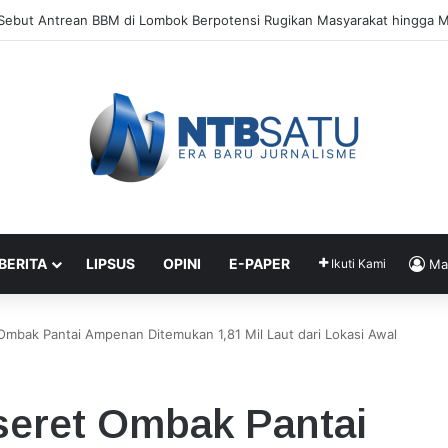
Perketat Pengawasan Proyek Gedung Rawat Inap RSUD
 BERITA
LIPSUS
OPINI
E-PAPER
Ikuti Kami
Ma
Ombak Pantai Ampenan Ditemukan 1,81 Mil Laut dari Lokasi Awal
seret Ombak Pantai