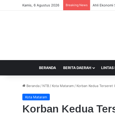
Kamis, 6 Agustus 2026
Breaking News
Pemkot Bima 
BERANDA
BERITA DAERAH
LINTAS
Beranda
/
NTB
/
Kota Mataram
/
Korban Kedua Terseret 
Kota Mataram
Korban Kedua Ter