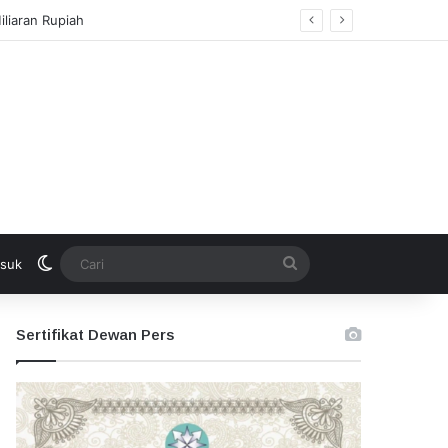
Switch skin
Cari
suk
Sertifikat Dewan Pers